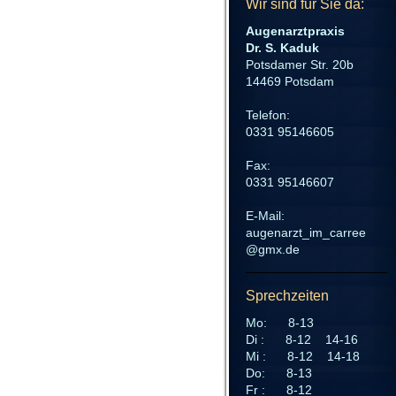
Wir sind für Sie da:
Augenarztpraxis
Dr. S. Kaduk
Potsdamer Str. 20b
14469 Potsdam
Telefon:
0331 95146605
Fax:
0331 95146607
E-Mail:
augenarzt_im_carree
@gmx.de
Sprechzeiten
Mo: 8-13
Di : 8-12 14-16
Mi : 8-12 14-18
Do: 8-13
Fr : 8-12