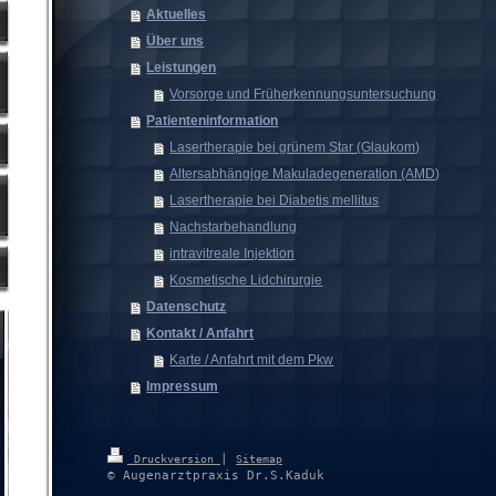
Aktuelles
Über uns
Leistungen
Vorsorge und Früherkennungsuntersuchung
Patienteninformation
Lasertherapie bei grünem Star (Glaukom)
Altersabhängige Makuladegeneration (AMD)
Lasertherapie bei Diabetis mellitus
Nachstarbehandlung
intravitreale Injektion
Kosmetische Lidchirurgie
Datenschutz
Kontakt / Anfahrt
Karte / Anfahrt mit dem Pkw
Impressum
|
Druckversion
Sitemap
© Augenarztpraxis Dr.S.Kaduk