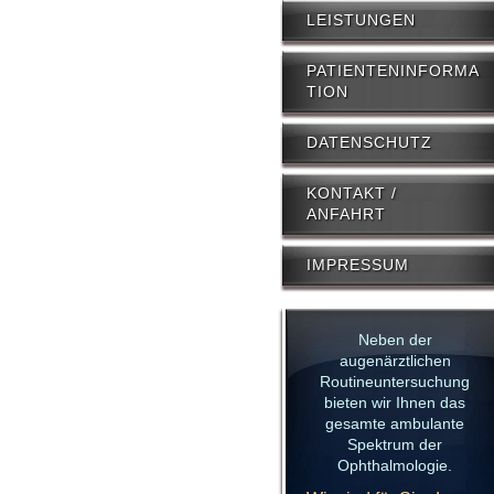
LEISTUNGEN
PATIENTENINFORMA
TION
DATENSCHUTZ
KONTAKT /
ANFAHRT
IMPRESSUM
Neben der
augenärztlichen
Routineuntersuchung
bieten wir Ihnen das
gesamte ambulante
Spektrum der
Ophthalmologie.