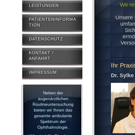
Wir re
LEISTUNGEN
Unsere 
PATIENTENINFORMA
umfan
TION
Sich
ermög
DATENSCHUTZ
Versor
KONTAKT /
ANFAHRT
Ihr Prax
IMPRESSUM
Dr. Sylk
Neben der
augenärztlichen
Routineuntersuchung
bieten wir Ihnen das
gesamte ambulante
Spektrum der
Ophthalmologie.