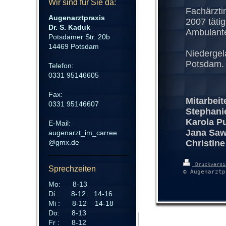
Wir sind für Sie da:
Fachärzti
Augenarztpraxis
2007 tätig
Dr. S. Kaduk
Ambulante
Potsdamer Str. 20b
14469 Potsdam
Niedergel
Potsdam.
Telefon:
0331 95146605
Fax:
Mitarbeit
0331 95146607
Stephani
Karola P
E-Mail:
Jana Saw
augenarzt_im_carree
@gmx.de
Christine
Druckvers
Sprechzeiten
© Augenarztp
Mo: 8-13
Di : 8-12 14-16
Mi : 8-12 14-18
Do: 8-13
Fr : 8-12